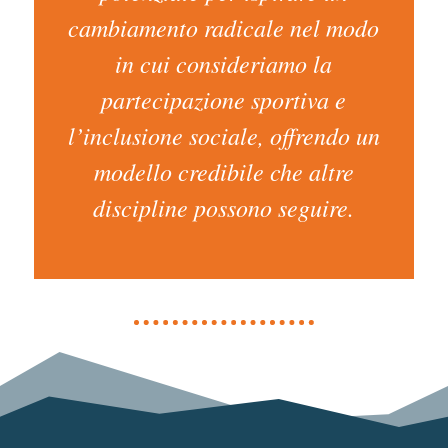
cambiamento radicale nel modo
in cui consideriamo la
partecipazione sportiva e
l’inclusione sociale, offrendo un
modello credibile che altre
discipline possono seguire.